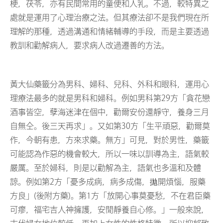
梗，茯苓，亦有民間常用的童便和人乳。不過，較特異之
處就是運用了心理治療之法。但其療法卻不是我們現在所
理解的那種，透過溝通和情緒輔導的手段，而是主要透過
教訓和勸解病人，要求病人改過遷善的方法。
黃大仙藥籤分為男科、婦科、兒科、外科和眼科，運用心
理療法最多的就是男科和婦科。例如男科第29方「貪花戀
酒事皆空，孽海迷津在個中，勸爾安份還靜守，養身三月
自無仝。後三天再求」。又如第30方「生平頑惡，勸爾莫
作，今朝有患，方來求藥。無方」可見，對於男性，藥籤
可能認為作惡的機會較大，所以一味以訓導為主，語氣較
嚴厲。至於婦科，則是以勸解為主，語氣也多溫和及體
諒。例如第2方「憂多成病，病多成傷，拋開煩惱，服藥
方良」(後附方藥)。第1方「放開心事莫憂愁，不在君臣藥
可瘳，福宅吉人神擁護，安閒靜養自心修。」一般來說，