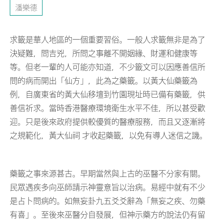
潘樂德
求籤是華人地區的一個重要習俗。一般人求籤無非是為了
決疑難，問吉兇，所問之事離不開姻緣、財運和健康等
等。但老一輩的人可能亦知道，不少籤文可以因應善信所
問的病而開出「仙方」，此為之藥籤。以黃大仙藥籤為
例，自廣東省的黃大仙移壇到竹園現址時已備有藥籤，供
善信祈求。當時香港醫療環境衛生水平不佳，所以甚受歡
迎。只是後來政府提供較優質的醫療服務，而且又逐漸將
之規範化，黃大仙祠 才收起藥籤，以免有導人迷信之譏。
藥籤之事來源甚古。早期當然與上古的巫醫不分家有關。
民眾遇疾多向巫師請示神靈意旨以治病。易經中就有不少
是占卜問病的。如無妄卦九五爻爻辭為「無妄之疾、勿藥
有喜」。至後來巫醫分自發展，但神示藥方的說法仍有留