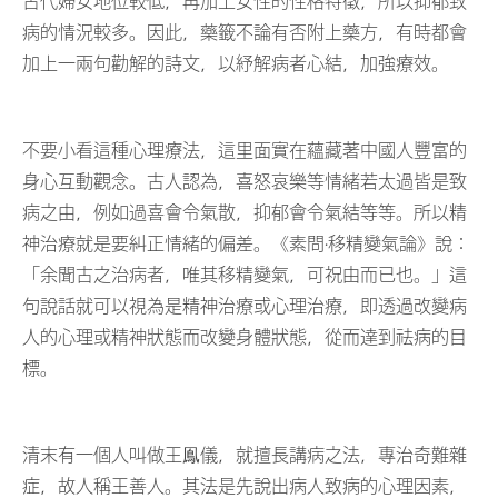
古代婦女地位較低，再加上女性的性格特徵，所以抑郁致
病的情況較多。因此，藥籤不論有否附上藥方，有時都會
加上一兩句勸解的詩文，以紓解病者心結，加強療效。
不要小看這種心理療法，這里面實在蘊藏著中國人豐富的
身心互動觀念。古人認為，喜怒哀樂等情緒若太過皆是致
病之由，例如過喜會令氣散，抑郁會令氣結等等。所以精
神治療就是要糾正情緒的偏差。《素問·移精變氣論》說：
「余聞古之治病者，唯其移精變氣，可祝由而已也。」這
句說話就可以視為是精神治療或心理治療，即透過改變病
人的心理或精神狀態而改變身體狀態，從而達到祛病的目
標。
清末有一個人叫做王鳯儀，就擅長講病之法，專治奇難雜
症，故人稱王善人。其法是先說出病人致病的心理因素，