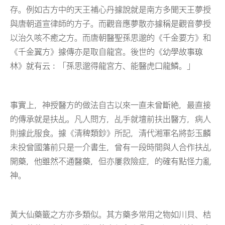
存。例如古方中的天王補心丹據說就是南方多聞天王夢授
與唐朝道宣律師的方子。而觀音應夢散亦據稱是觀音夢授
以治久咳不癒之方。而唐朝醫聖孫思邈的《千金要方》和
《千金翼方》據傳亦是取自龍宮。後世的《幼學故事琼
林》就有云﹕「孫思邈得龍宮方、能醫虎口龍鱗。」
事實上，神授醫方的做法自古以來一直未曾斷絶，最直接
的傳承就是扶乩。凡人問方，乩手就壇前扶出醫方，病人
則據此服食。據《清稗類鈔》所記，清代湘軍名將彭玉麟
未投曾國藩前只是一介書生，曾有一段時間與人合作扶乩
開藥，他雖然不通醫藥，但亦屢救險症，的確有點怪力亂
神。
黃大仙藥籤之方亦多類似。其方藥多常用之物如川貝、桔