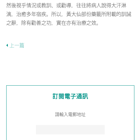
然後視乎情況或教訓、或勸導，往往將病人說得大汗淋
漓，治癒多年宿疾。所以，黃大仙部份藥籤所附載的訓誡
之辭，除有勸善之功，實在亦有治療之效。
上一篇
訂閱電子通訊
請輸入電郵地址