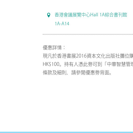
香港會議展覽中心Hall 1A綜合書刊館
1A-A14
優惠詳情：
現凡於香港書展2016資本文化出版社攤
HK$100。持有人憑此劵可到「中華智慧
條款及細則，請參閱優惠劵背面。