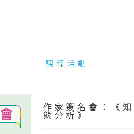
課程活動
作家簽名會：《知
態分析》