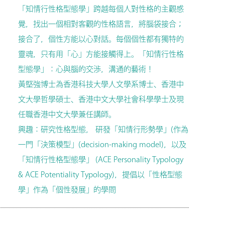
「知情行性格型態學」跨越每個人對性格的主觀感
覺，找出一個相對客觀的性格語言，將腦袋接合；
接合了，個性方能以心對話。每個個性都有獨特的
靈魂，只有用「心」方能接觸得上。「知情行性格
型態學」：心與腦的交渉，溝通的藝術！
黃堅強博士為香港科技大學人文學系博士、香港中
文大學哲學碩士、香港中文大學社會科學學士及現
任職香港中文大學兼任講師。
興趣：研究性格型態， 研發「知情行形勢學」(作為
一門「決策模型」(decision-making model)，以及
「知情行性格型態學」 (ACE Personality Typology
& ACE Potentiality Typology)，提倡以「性格型態
學」作為「個性發展」的學問